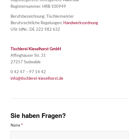
Registergericht: Amtsgericht Walsrode
Registernummer: HRB 100949
Berufsbezeichnung: Tischlermeister
Berufsrechtliche Regelungen:
Handwerksordnung
USt-IdNr.: DE 222 982 632
Tischlerei Kieselhorst GmbH
Affinghäuser Str. 31
27257 Sudwalde
0 42 47 – 97 14 42
info@tischlerei-kieselhorst.de
Sie haben Fragen?
Name
*