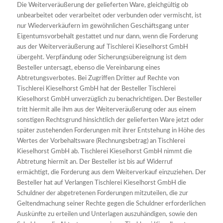
Die Weiterveräußerung der gelieferten Ware, gleichgültig ob
unbearbeitet oder verarbeitet oder verbunden oder vermischt, ist
nur Wiederverkäufern im gewöhnlichen Geschäftsgang unter
Eigentumsvorbehalt gestattet und nur dann, wenn die Forderung
aus der Weiterveräußerung auf Tischlerei Kieselhorst GmbH
übergeht. Verpfändung oder Sicherungsübereignung ist dem
Besteller untersagt, ebenso die Vereinbarung eines
Abtretungsverbotes. Bei Zugriffen Dritter auf Rechte von
Tischlerei Kieselhorst GmbH hat der Besteller Tischlerei
Kieselhorst GmbH unverzüglich zu benachrichtigen. Der Besteller
tritt hiermit alle ihm aus der Weiterveräußerung oder aus einem
sonstigen Rechtsgrund hinsichtlich der gelieferten Ware jetzt oder
später zustehenden Forderungen mit ihrer Entstehung in Höhe des
Wertes der Vorbehaltsware (Rechnungsbetrag) an Tischlerei
Kieselhorst GmbH ab. Tischlerei Kieselhorst GmbH nimmt die
Abtretung hiermit an. Der Besteller ist bis auf Widerruf
ermächtigt, die Forderung aus dem Weiterverkauf einzuziehen. Der
Besteller hat auf Verlangen Tischlerei Kieselhorst GmbH die
Schuldner der abgetretenen Forderungen mitzuteilen, die zur
Geltendmachung seiner Rechte gegen die Schuldner erforderlichen
Auskünfte zu erteilen und Unterlagen auszuhändigen, sowie den