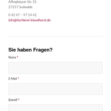
Affinghäuser Str. 31
27257 Sudwalde
0 42 47 – 97 14 42
info@tischlerei-kieselhorst.de
Sie haben Fragen?
Name
*
E-Mail
*
Betreff
*