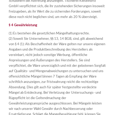
Schuldnern die Abtretung anzuzeigen. Tischlerei Kieselhorst
GmbH verpflichtet sich, die ihr zustehenden Sicherungen insoweit
freizugeben, als ihr Wert die zu sichernden Forderungen, soweit
diese noch nicht beglichen sind, um mehr als 20 % übersteigt.
§ 4 Gewährleistung
(1) Es bestehen die gesetzlichen Mängelhaftungsrechte.
(2) Soweit Sie Unternehmer, §§ 13, 14 BGB, sind, gilt abweichend
von § 4 (1): Als Beschaffenheit der Ware gelten nur unsere eigenen
Angaben und die Produktbeschreibung des Herstellers als
vereinbart, nicht jedoch sonstige Werbung, öffentliche
Anpreisungen und Äußerungen des Herstellers. Sie sind
verpflichtet, die Ware unverzüglich und mit der gebotenen Sorgfalt
auf Qualitäts- und Mengenabweichungen zu untersuchen und uns
offensichtliche Mängel binnen 7 Tagen ab Empfang der Ware
schriftlich anzuzeigen, zur Fristwahrung reicht die rechtzeitige
Absendung. Dies gilt auch für später festgestellte verdeckte
Mängel ab Entdeckung. Bei Verletzung der Untersuchungs- und
Rügepflicht ist die Geltendmachung der
Gewährleistungsansprüche ausgeschlossen. Bei Mängeln leisten
wir nach unserer Wahl Gewähr durch Nachbesserung oder
Ersatzlieferung. Schlägt die Mangelbeseitigung fehl, können Sie