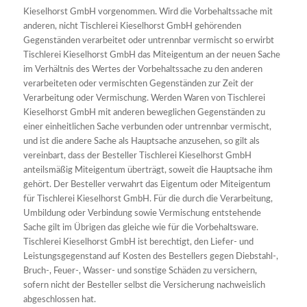
Kieselhorst GmbH vorgenommen. Wird die Vorbehaltssache mit
anderen, nicht Tischlerei Kieselhorst GmbH gehörenden
Gegenständen verarbeitet oder untrennbar vermischt so erwirbt
Tischlerei Kieselhorst GmbH das Miteigentum an der neuen Sache
im Verhältnis des Wertes der Vorbehaltssache zu den anderen
verarbeiteten oder vermischten Gegenständen zur Zeit der
Verarbeitung oder Vermischung. Werden Waren von Tischlerei
Kieselhorst GmbH mit anderen beweglichen Gegenständen zu
einer einheitlichen Sache verbunden oder untrennbar vermischt,
und ist die andere Sache als Hauptsache anzusehen, so gilt als
vereinbart, dass der Besteller Tischlerei Kieselhorst GmbH
anteilsmäßig Miteigentum überträgt, soweit die Hauptsache ihm
gehört. Der Besteller verwahrt das Eigentum oder Miteigentum
für Tischlerei Kieselhorst GmbH. Für die durch die Verarbeitung,
Umbildung oder Verbindung sowie Vermischung entstehende
Sache gilt im Übrigen das gleiche wie für die Vorbehaltsware.
Tischlerei Kieselhorst GmbH ist berechtigt, den Liefer- und
Leistungsgegenstand auf Kosten des Bestellers gegen Diebstahl-,
Bruch-, Feuer-, Wasser- und sonstige Schäden zu versichern,
sofern nicht der Besteller selbst die Versicherung nachweislich
abgeschlossen hat.