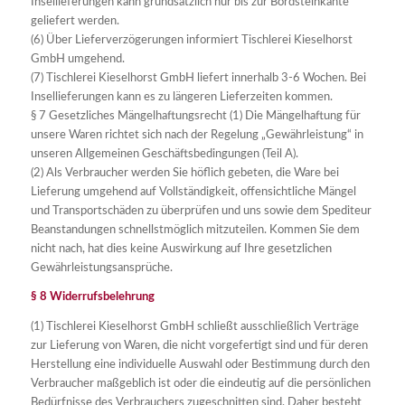
Insellieferungen kann grundsätzlich nur bis zur Bordsteinkante
geliefert werden.
(6) Über Lieferverzögerungen informiert Tischlerei Kieselhorst
GmbH umgehend.
(7) Tischlerei Kieselhorst GmbH liefert innerhalb 3-6 Wochen. Bei
Insellieferungen kann es zu längeren Lieferzeiten kommen.
§ 7 Gesetzliches Mängelhaftungsrecht (1) Die Mängelhaftung für
unsere Waren richtet sich nach der Regelung „Gewährleistung“ in
unseren Allgemeinen Geschäftsbedingungen (Teil A).
(2) Als Verbraucher werden Sie höflich gebeten, die Ware bei
Lieferung umgehend auf Vollständigkeit, offensichtliche Mängel
und Transportschäden zu überprüfen und uns sowie dem Spediteur
Beanstandungen schnellstmöglich mitzuteilen. Kommen Sie dem
nicht nach, hat dies keine Auswirkung auf Ihre gesetzlichen
Gewährleistungsansprüche.
§ 8 Widerrufsbelehrung
(1) Tischlerei Kieselhorst GmbH schließt ausschließlich Verträge
zur Lieferung von Waren, die nicht vorgefertigt sind und für deren
Herstellung eine individuelle Auswahl oder Bestimmung durch den
Verbraucher maßgeblich ist oder die eindeutig auf die persönlichen
Bedürfnisse des Verbrauchers zugeschnitten sind. Daher besteht